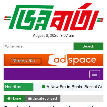
August 6, 2026, 9:07 am
Search
Toggle
navigati
Headline :
A New Era in Bhola–Barisal Connectivi
Home
Uncategorized